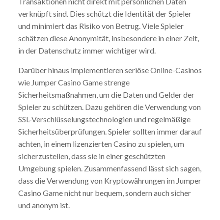
Transaktionen nicht direkt mit persönlichen Daten
verknüpft sind. Dies schützt die Identität der Spieler
und minimiert das Risiko von Betrug. Viele Spieler
schätzen diese Anonymität, insbesondere in einer Zeit,
in der Datenschutz immer wichtiger wird.
Darüber hinaus implementieren seriöse Online-Casinos
wie Jumper Casino Game strenge
Sicherheitsmaßnahmen, um die Daten und Gelder der
Spieler zu schützen. Dazu gehören die Verwendung von
SSL-Verschlüsselungstechnologien und regelmäßige
Sicherheitsüberprüfungen. Spieler sollten immer darauf
achten, in einem lizenzierten Casino zu spielen, um
sicherzustellen, dass sie in einer geschützten
Umgebung spielen. Zusammenfassend lässt sich sagen,
dass die Verwendung von Kryptowährungen im Jumper
Casino Game nicht nur bequem, sondern auch sicher
und anonym ist.