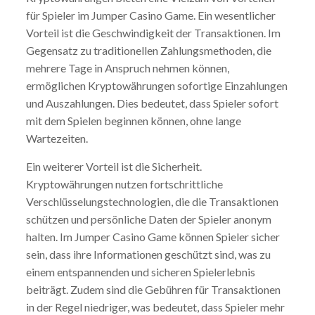
für Spieler im Jumper Casino Game. Ein wesentlicher
Vorteil ist die Geschwindigkeit der Transaktionen. Im
Gegensatz zu traditionellen Zahlungsmethoden, die
mehrere Tage in Anspruch nehmen können,
ermöglichen Kryptowährungen sofortige Einzahlungen
und Auszahlungen. Dies bedeutet, dass Spieler sofort
mit dem Spielen beginnen können, ohne lange
Wartezeiten.
Ein weiterer Vorteil ist die Sicherheit.
Kryptowährungen nutzen fortschrittliche
Verschlüsselungstechnologien, die die Transaktionen
schützen und persönliche Daten der Spieler anonym
halten. Im Jumper Casino Game können Spieler sicher
sein, dass ihre Informationen geschützt sind, was zu
einem entspannenden und sicheren Spielerlebnis
beiträgt. Zudem sind die Gebühren für Transaktionen
in der Regel niedriger, was bedeutet, dass Spieler mehr