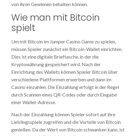
von ihren Gewinnen behalten können.
Wie man mit Bitcoin
spielt
Um mit Bitcoin im Jumper Casino Game zu spielen,
müssen Spieler zunächst ein Bitcoin-Wallet einrichten.
Dies ist eine digitale Brieftasche, in der die
Kryptowährung gespeichert wird. Nach der
Einrichtung des Wallets können Spieler Bitcoin über
verschiedene Plattformen erwerben und dann im
Casino einzahlen. Die Einzahlung erfolgt in der Regel
durch Scannen eines QR-Codes oder durch Eingabe
einer Wallet-Adresse.
Nach der Einzahlung können Spieler sofort auf ihre
Lieblingsspiele zugreifen und die Vorteile von Bitcoin
genießen. Da der Wert von Bitcoin schwanken kann, ist